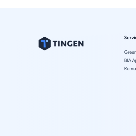
Servi
Gree
BIA A
Remo