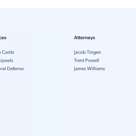
ces
Attorneys
n Cards
Jacob Tingen
ppeals
Trent Powell
val Defense
James Williams