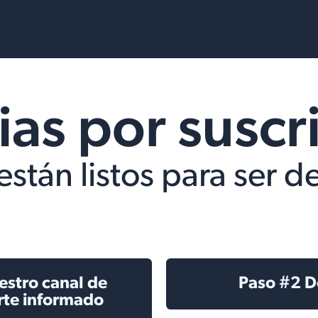
rvices
Resources
ias por suscri
 están listos para ser
estro canal de
Paso #2 D
rte informado