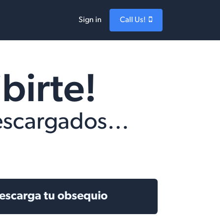
Sign in
Call Us!
birte!
 descargados…
escarga tu obsequio