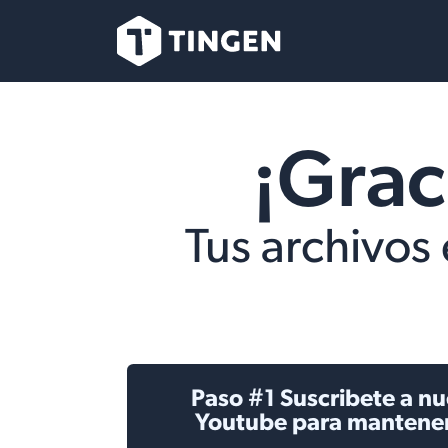
Skip to Content
Our Team
Se
¡Grac
Tus archivos
Paso #1 Suscribete a nu
Youtube para mantene