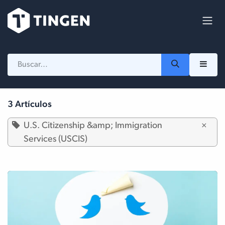
Ir al contenido
3 Artículos
U.S. Citizenship &amp; Immigration
×
Services (USCIS)