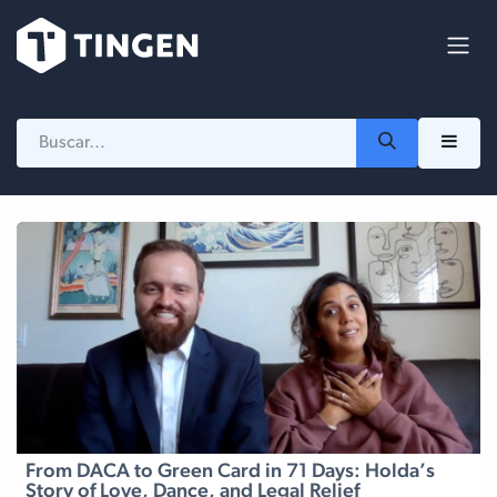
Ir al contenido
From DACA to Green Card in 71 Days: Holda’s
Story of Love, Dance, and Legal Relief