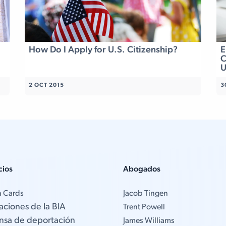
How Do I Apply for U.S. Citizenship?
E
C
U
2 OCT 2015
3
cios
Abogados
n Cards
Jacob Tingen
aciones de la BIA
Trent Powell
nsa de deportación
James Williams