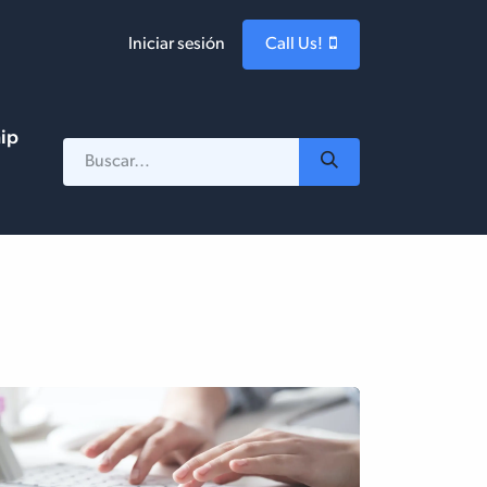
Iniciar sesión
Call Us!
hip