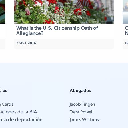
What is the U.S. Citizenship Oath of
C
Allegiance?
N
7 OCT 2015
1
cios
Abogados
n Cards
Jacob Tingen
aciones de la BIA
Trent Powell
nsa de deportación
James Williams