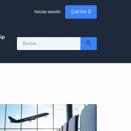
Iniciar sesión
Call Us!
hip