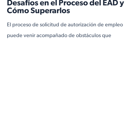
Desafíos en el Proceso del EAD y
Cómo Superarlos
El proceso de solicitud de autorización de empleo
puede venir acompañado de obstáculos que
requieren paciencia y preparación. Un problema
común son los retrasos en el procesamiento, a
menudo debido al gran volumen de solicitudes
que se manejan. Si has estado esperando más de lo
esperado, es posible solicitar una actualización a
través de USCIS para asegurarte de que tu caso
aún esté avanzando.
Los errores o solicitudes incompletas son otro