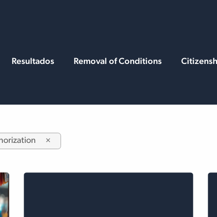
Services
Resources
Resultados
Removal of Conditions
Citizens
horization
×