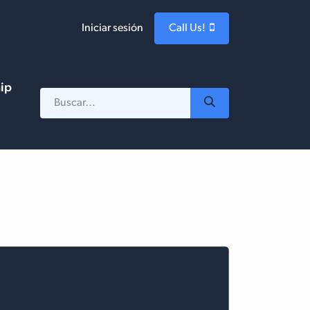
Iniciar sesión
Call Us!
hip