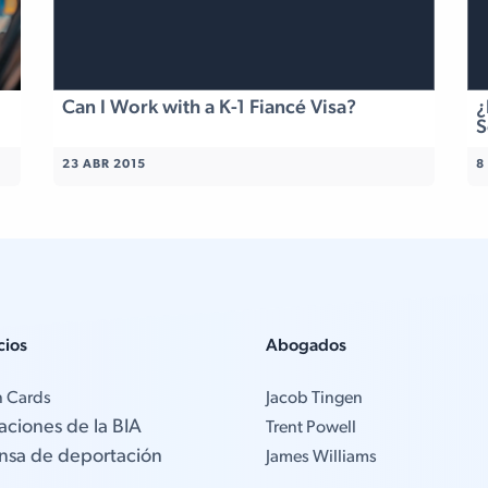
Can I Work with a K-1 Fiancé Visa?
¿
S
23 ABR 2015
8
cios
Abogados
n Cards
Jacob Tingen
aciones de la BIA
Trent Powell
nsa de deportación
James Williams